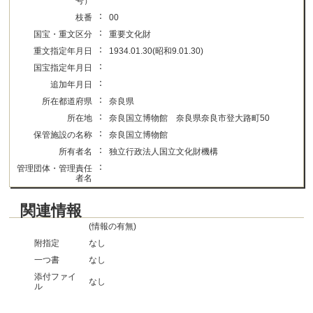
号）
：
枝番
00
：
国宝・重文区分
重要文化財
：
重文指定年月日
1934.01.30(昭和9.01.30)
：
国宝指定年月日
：
追加年月日
：
所在都道府県
奈良県
：
所在地
奈良国立博物館 奈良県奈良市登大路町50
：
保管施設の名称
奈良国立博物館
：
所有者名
独立行政法人国立文化財機構
：
管理団体・管理責任
者名
関連情報
(情報の有無)
附指定
なし
一つ書
なし
添付ファイ
なし
ル