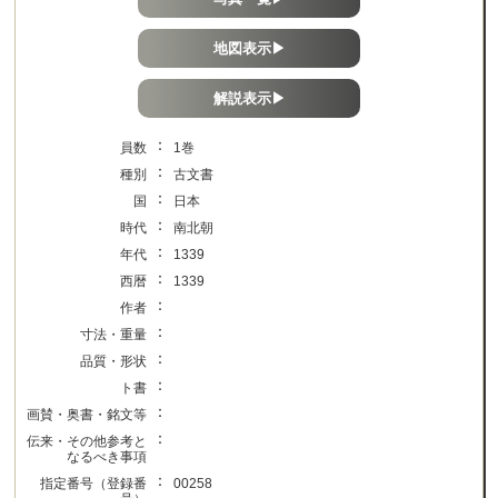
地図表示▶
解説表示▶
：
員数
1巻
：
種別
古文書
：
国
日本
：
時代
南北朝
：
年代
1339
：
西暦
1339
：
作者
：
寸法・重量
：
品質・形状
：
ト書
：
画賛・奥書・銘文等
：
伝来・その他参考と
なるべき事項
：
指定番号（登録番
00258