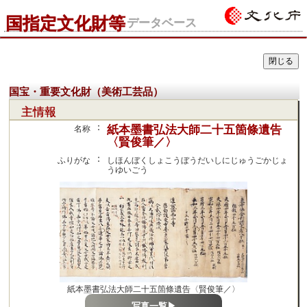
国指定文化財等
データベース
国宝・重要文化財（美術工芸品）
主情報
：
紙本墨書弘法大師二十五箇條遺告
名称
〈賢俊筆／〉
：
ふりがな
しほんぼくしょこうぼうだいしにじゅうごかじょ
うゆいごう
紙本墨書弘法大師二十五箇條遺告〈賢俊筆／〉
写真一覧▶