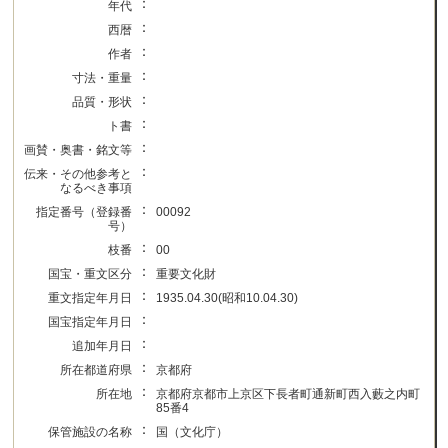
：
年代
：
西暦
：
作者
：
寸法・重量
：
品質・形状
：
ト書
：
画賛・奥書・銘文等
：
伝来・その他参考と
なるべき事項
：
指定番号（登録番
00092
号）
：
枝番
00
：
国宝・重文区分
重要文化財
：
重文指定年月日
1935.04.30(昭和10.04.30)
：
国宝指定年月日
：
追加年月日
：
所在都道府県
京都府
：
所在地
京都府京都市上京区下長者町通新町西入藪之内町
85番4
：
保管施設の名称
国（文化庁）