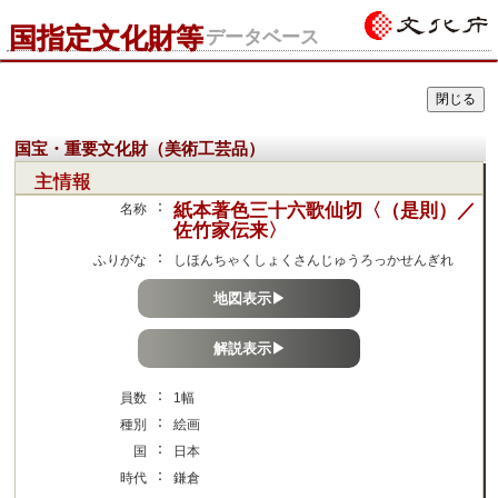
国指定文化財等
データベース
国宝・重要文化財（美術工芸品）
主情報
：
紙本著色三十六歌仙切〈（是則）／
名称
佐竹家伝来〉
：
ふりがな
しほんちゃくしょくさんじゅうろっかせんぎれ
地図表示▶
解説表示▶
：
員数
1幅
：
種別
絵画
：
国
日本
：
時代
鎌倉