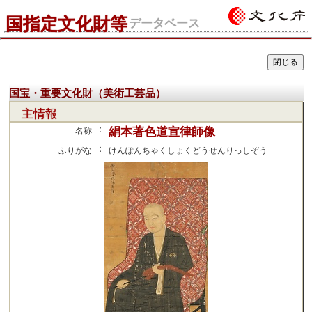
国指定文化財等
データベース
国宝・重要文化財（美術工芸品）
主情報
：
絹本著色道宣律師像
名称
：
ふりがな
けんぽんちゃくしょくどうせんりっしぞう