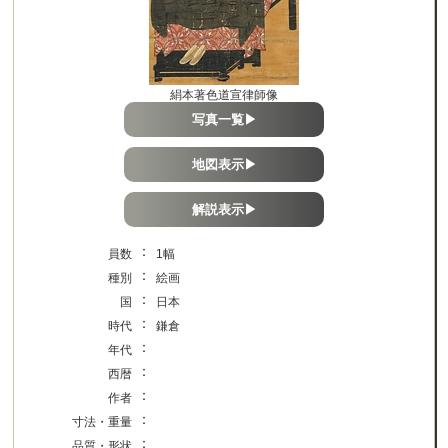
絹本著色道宣律師像
写真一覧▶
地図表示▶
解説表示▶
：
員数
1幅
：
種別
絵画
：
国
日本
：
時代
鎌倉
：
年代
：
西暦
：
作者
：
寸法・重量
：
品質・形状