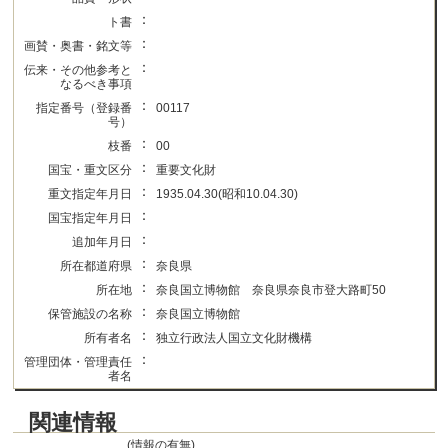
：
ト書
：
画賛・奥書・銘文等
：
伝来・その他参考と
なるべき事項
：
指定番号（登録番
00117
号）
：
枝番
00
：
国宝・重文区分
重要文化財
：
重文指定年月日
1935.04.30(昭和10.04.30)
：
国宝指定年月日
：
追加年月日
：
所在都道府県
奈良県
：
所在地
奈良国立博物館 奈良県奈良市登大路町50
：
保管施設の名称
奈良国立博物館
：
所有者名
独立行政法人国立文化財機構
：
管理団体・管理責任
者名
関連情報
(情報の有無)