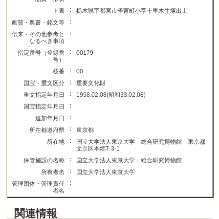
：
ト書
栃木県宇都宮市雀宮町小字十里木牛塚出土
：
画賛・奥書・銘文等
：
伝来・その他参考と
なるべき事項
：
指定番号（登録番
00179
号）
：
枝番
00
：
国宝・重文区分
重要文化財
：
重文指定年月日
1958.02.08(昭和33.02.08)
：
国宝指定年月日
：
追加年月日
：
所在都道府県
東京都
：
所在地
国立大学法人東京大学 総合研究博物館 東京都
文京区本郷7-3-1
：
保管施設の名称
国立大学法人東京大学 総合研究博物館
：
所有者名
国立大学法人東京大学
：
管理団体・管理責任
者名
関連情報