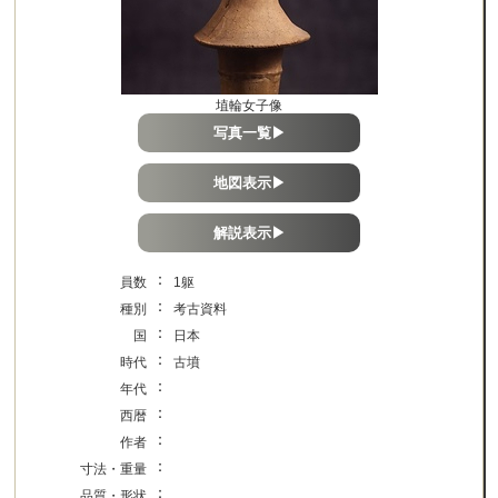
埴輪女子像
写真一覧▶
地図表示▶
解説表示▶
：
員数
1躯
：
種別
考古資料
：
国
日本
：
時代
古墳
：
年代
：
西暦
：
作者
：
寸法・重量
：
品質・形状