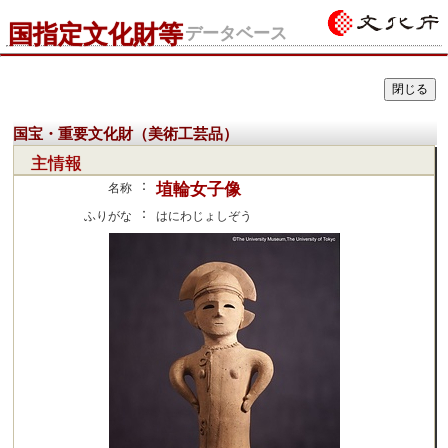
国指定文化財等
データベース
国宝・重要文化財（美術工芸品）
主情報
：
埴輪女子像
名称
：
ふりがな
はにわじょしぞう