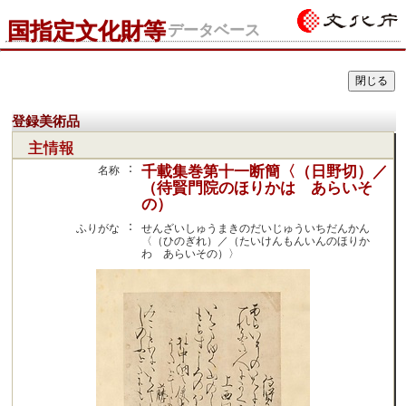
国指定文化財等
データベース
登録美術品
主情報
：
千載集巻第十一断簡〈（日野切）／
名称
（待賢門院のほりかは あらいそ
の）
：
ふりがな
せんざいしゅうまきのだいじゅういちだんかん
〈（ひのぎれ）／（たいけんもんいんのほりか
わ あらいその）〉