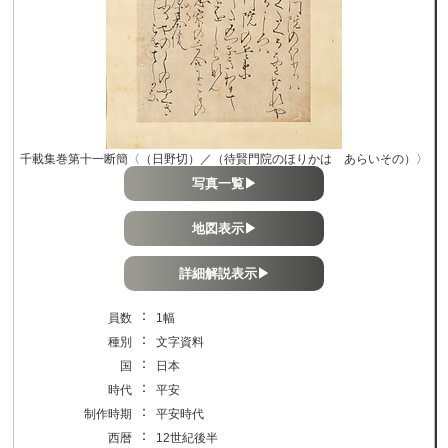
千載集巻第十一断簡〈（日野切）／（待賢門院のほりかは あらいその）〉
写真一覧▶
地図表示▶
詳細解説表示▶
：
員数
1幅
：
種別
文字資料
：
国
日本
：
時代
平安
：
制作時期
平安時代
：
西暦
12世紀後半