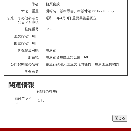
：
作者
藤原俊成
：
寸法・重量
掛幅装、紙本墨書、本紙寸法 22.0㎝×15.5㎝
：
伝来・その他参考と
昭和16年4月9日 重要美術品認定
なるべき事項
：
登録番号
048
：
重文指定年月日
：
国宝指定年月日
：
所在都道府県
東京都
：
所在地
東京都台東区上野公園13-9
：
公開契約館の名称
独立行政法人国立文化財機構 東京国立博物館
：
所有者名
関連情報
(情報の有無)
添付ファイ
なし
ル