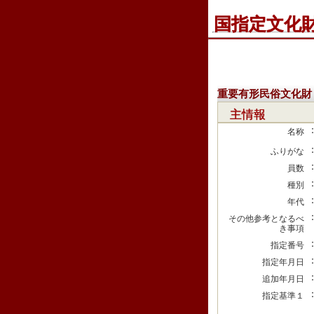
国指定文化
重要有形民俗文化財
主情報
名称
ふりがな
員数
種別
年代
その他参考となるべ
き事項
指定番号
指定年月日
追加年月日
指定基準１