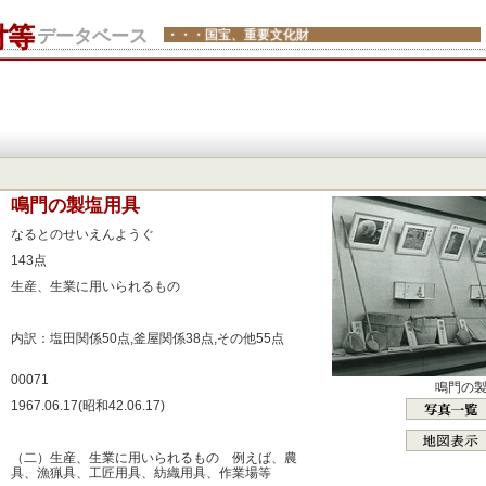
財等
データベース
・・・国宝、重要文化財
：
鳴門の製塩用具
：
なるとのせいえんようぐ
：
143点
：
生産、生業に用いられるもの
：
：
内訳：塩田関係50点,釜屋関係38点,その他55点
：
00071
鳴門の
：
1967.06.17(昭和42.06.17)
：
：
（二）生産、生業に用いられるもの 例えば、農
具、漁猟具、工匠用具、紡織用具、作業場等