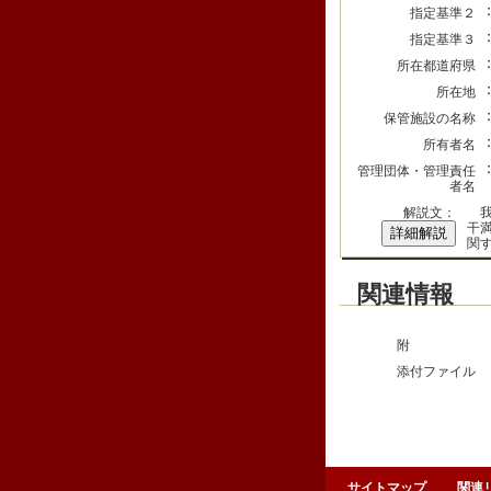
指定基準２
指定基準３
所在都道府県
所在地
保管施設の名称
所有者名
管理団体・管理責任
者名
解説文：
我
干
詳細解説
関
関連情報
附
添付ファイル
サイトマップ
関連