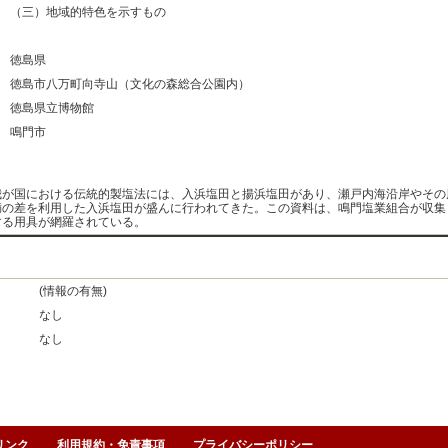
：
（三）地域的特色を示すもの
：
：
徳島県
：
徳島市八万町向寺山（文化の森総合公園内）
：
徳島県立博物館
：
鳴門市
：
が国における伝統的製塩法には、入浜塩田と揚浜塩田があり、瀬戸内海沿岸やその
満の差を利用した入浜塩田が盛んに行われてきた。この資料は、鳴門塩業組合が収集
する用具が網羅されている。
(情報の有無)
なし
なし
リンク
利用規約・免責事項
プライバシーポリシー