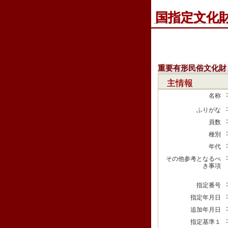
国指定文化
重要有形民俗文化財
主情報
名称
ふりがな
員数
種別
年代
その他参考となるべ
き事項
指定番号
指定年月日
追加年月日
指定基準１