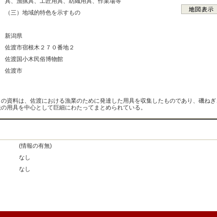
具、漁猟具、工匠用具、紡織用具、作業場等
：
（三）地域的特色を示すもの
：
：
新潟県
：
佐渡市宿根木２７０番地２
：
佐渡国小木民俗博物館
：
佐渡市
：
の資料は、佐渡における漁業のために発達した用具を収集したものであり、磯ねぎ
法の用具を中心として巨細にわたってまとめられている。
(情報の有無)
なし
なし