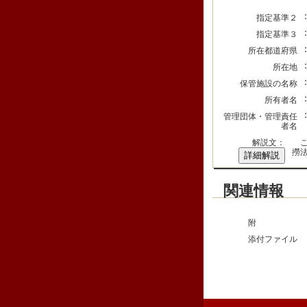
指定基準２
指定基準３
所在都道府県
所在地
保管施設の名称
所有者名
管理団体・管理責任
者名
解説文：
こ
撈
詳細解説
関連情報
附
添付ファイル