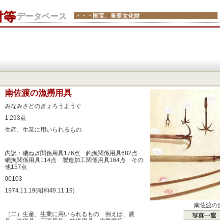
財等
データベース
・・・国宝、重要文化財
：
南佐渡の漁撈用具
：
みなみさどのぎょろうようぐ
：
1,293点
：
生産、生業に用いられるもの
：
：
内訳：磯ねぎ関係用具176点 釣漁関係用具682点
網漁関係用具114点 製造加工関係用具164点 その
他157点
：
00103
：
1974.11.19(昭和49.11.19)
：
南佐渡の
：
（二）生産、生業に用いられるもの 例えば、農