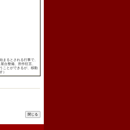
始まるとされる行事で、
、屋台整備、所作狂言、
うことができるが、移動
す）