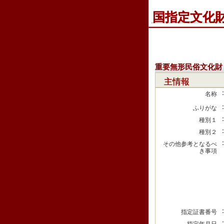
国指定文化
重要無形民俗文化財
主情報
名称
ふりがな
種別１
種別２
その他参考となるべ
き事項
指定証書番号