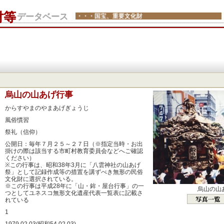
財等
データベース
・・・国宝、重要文化財
：
烏山の山あげ行事
：
からすやまのやまあげぎょうじ
：
風俗慣習
：
祭礼（信仰）
：
公開日：毎年７月２５～２７日（※指定当時・お出
掛けの際は該当する市町村教育委員会などへご確認
ください）
※この行事は、昭和38年3月に「八雲神社の山あげ
祭」として記録作成等の措置を講ずべき無形の民俗
文化財に選択されている。
※この行事は平成28年に「山・鉾・屋台行事」の一
烏山の山
つとしてユネスコ無形文化遺産代表一覧表に記載さ
れている
：
1
：