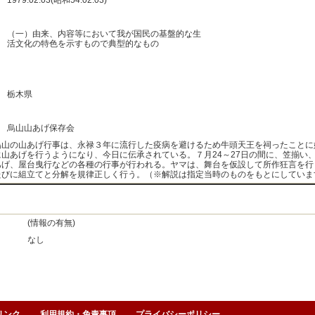
1979.02.03(昭和54.02.03)
：
：
（一）由来、内容等において我が国民の基盤的な生
活文化の特色を示すもので典型的なもの
：
：
：
栃木県
：
：
烏山山あげ保存会
山の山あげ行事は、永禄３年に流行した疫病を避けるため牛頭天王を祠ったことに
に山あげを行うようになり、今日に伝承されている。７月24～27日の間に、笠揃い
あげ、屋台曳行などの各種の行事が行われる。ヤマは、舞台を仮設して所作狂言を行
たびに組立てと分解を規律正しく行う。（※解説は指定当時のものをもとにしていま
(情報の有無)
なし
リンク
利用規約・免責事項
プライバシーポリシー