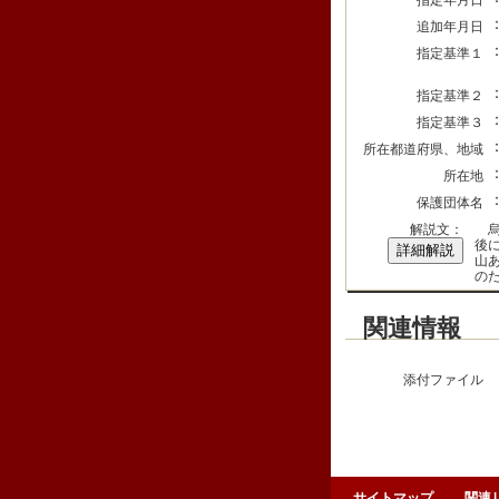
指定年月日
追加年月日
指定基準１
指定基準２
指定基準３
所在都道府県、地域
所在地
保護団体名
解説文：
烏
後
詳細解説
山
の
関連情報
添付ファイル
サイトマップ
関連