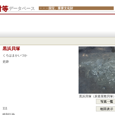
財等
データベース
・・・国宝、重要文化財
：
黒浜貝塚
：
くろはまかいづか
：
史跡
：
：
：
：
：
黒浜貝塚（炭釜屋敷貝塚
：
：
111
：
特別以外