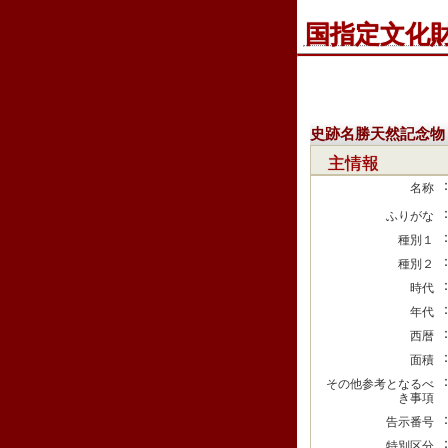
国指定文化
史跡名勝天然記念物
主情報
名称
ふりがな
種別１
種別２
時代
年代
西暦
面積
その他参考となるべ
き事項
告示番号
特別区分