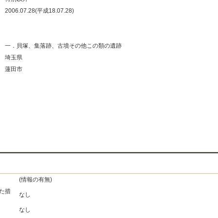
：
2006.07.28(平成18.07.28)
：
：
：
一．貝塚、集落跡、古墳その他この類の遺跡
：
埼玉県
：
蓮田市
：
：
：
：
(情報の有無)
た措
なし
なし