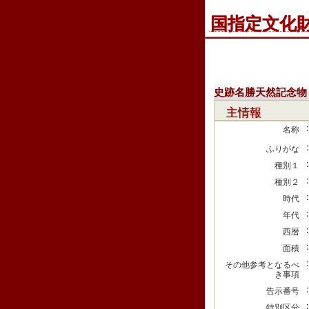
国指定文化
史跡名勝天然記念物
主情報
名称
ふりがな
種別１
種別２
時代
年代
西暦
面積
その他参考となるべ
き事項
告示番号
特別区分