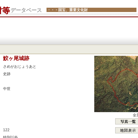
財等
データベース
・・・国宝、重要文化財
：
鮫ヶ尾城跡
：
さめがおじょうあと
：
史跡
：
：
中世
：
：
：
全
：
：
122
：
特別以外