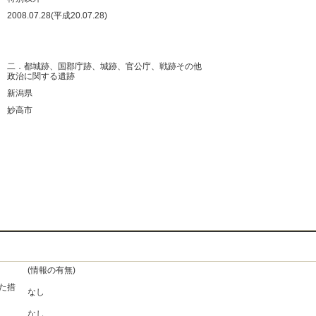
：
2008.07.28(平成20.07.28)
：
：
：
二．都城跡、国郡庁跡、城跡、官公庁、戦跡その他
政治に関する遺跡
：
新潟県
：
妙高市
：
：
：
：
(情報の有無)
た措
なし
なし