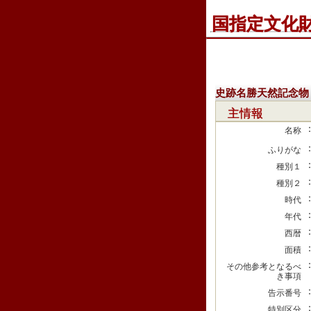
国指定文化
史跡名勝天然記念物
主情報
名称
ふりがな
種別１
種別２
時代
年代
西暦
面積
その他参考となるべ
き事項
告示番号
特別区分