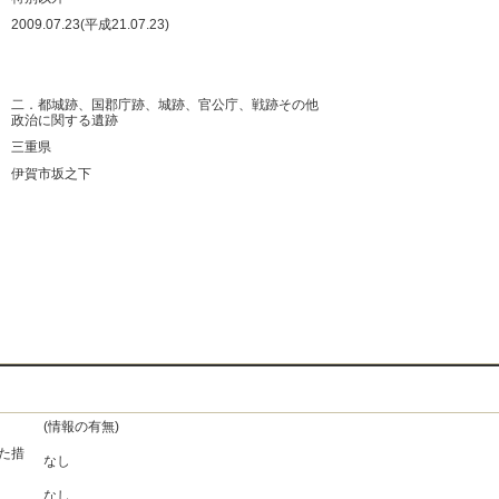
：
2009.07.23(平成21.07.23)
：
：
：
二．都城跡、国郡庁跡、城跡、官公庁、戦跡その他
政治に関する遺跡
：
三重県
：
伊賀市坂之下
：
：
：
：
(情報の有無)
た措
なし
なし