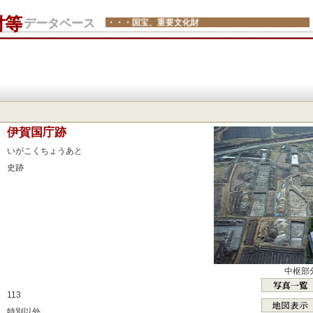
財等
データベース
・・・国宝、重要文化財
：
伊賀国庁跡
：
いがこくちょうあと
：
史跡
：
：
：
：
：
：
中枢部
：
113
：
特別以外