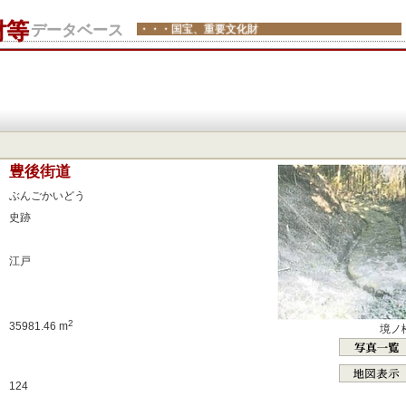
財等
データベース
・・・国宝、重要文化財
：
豊後街道
：
ぶんごかいどう
：
史跡
：
：
江戸
：
：
：
2
35981.46 m
境ノ
：
：
124
：