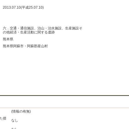
：
2013.07.10(平成25.07.10)
：
：
：
六．交通・通信施設、治山・治水施設、生産施設そ
の他経済・生産活動に関する遺跡
：
熊本県
：
熊本県阿蘇市・阿蘇郡産山村
：
：
：
：
(情報の有無)
た措
なし