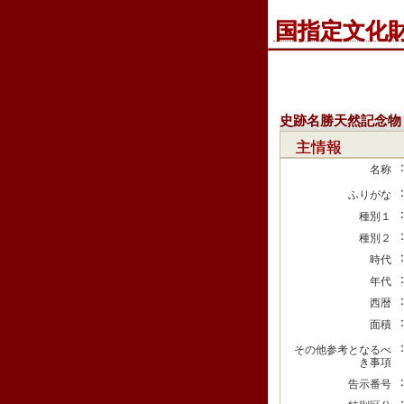
国指定文化
史跡名勝天然記念物
主情報
名称
ふりがな
種別１
種別２
時代
年代
西暦
面積
その他参考となるべ
き事項
告示番号