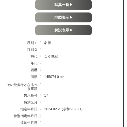
写真一覧▶
地図表示▶
解説表示▶
：
種別１
名勝
：
種別２
：
時代
１６世紀
：
年代
：
西暦
：
2
面積
145074.0 m
：
その他参考となるべ
き事項
：
告示番号
17
：
特別区分
：
指定年月日
2024.02.21(令和6.02.21)
：
特別指定年月日
：
追加年月日