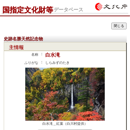
国指定文化財等
データベース
史跡名勝天然記念物
主情報
：
白水滝
名称
：
ふりがな
しらみずのたき
白水滝＿紅葉（白川村提供）