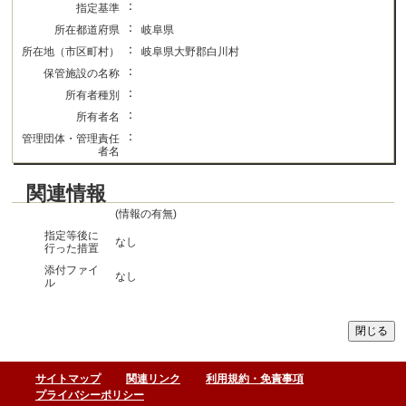
：
指定基準
：
所在都道府県
岐阜県
：
所在地（市区町村）
岐阜県大野郡白川村
：
保管施設の名称
：
所有者種別
：
所有者名
：
管理団体・管理責任
者名
関連情報
(情報の有無)
指定等後に
なし
行った措置
添付ファイ
なし
ル
サイトマップ
関連リンク
利用規約・免責事項
プライバシーポリシー