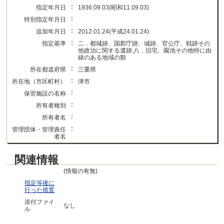
：
指定年月日
1936.09.03(昭和11.09.03)
：
特別指定年月日
：
追加年月日
2012.01.24(平成24.01.24)
：
指定基準
二．都城跡、国郡庁跡、城跡、官公庁、戦跡その
他政治に関する遺跡,八．旧宅、園池その他特に由
緒のある地域の類
：
所在都道府県
三重県
：
所在地（市区町村）
津市
：
保管施設の名称
：
所有者種別
：
所有者名
：
管理団体・管理責任
者名
関連情報
(情報の有無)
指定等後に
行った措置
添付ファイ
なし
ル