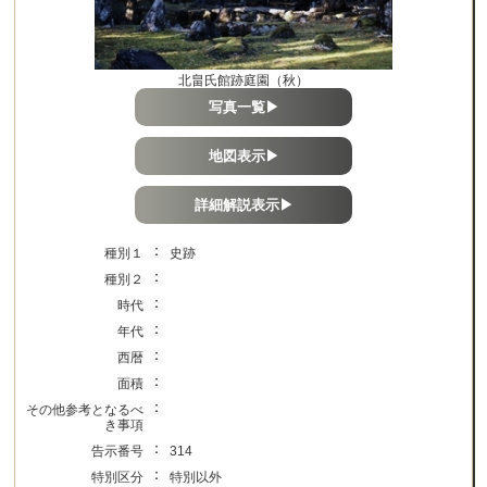
北畠氏館跡庭園（秋）
写真一覧▶
地図表示▶
詳細解説表示▶
：
種別１
史跡
：
種別２
：
時代
：
年代
：
西暦
：
面積
：
その他参考となるべ
き事項
：
告示番号
314
：
特別区分
特別以外