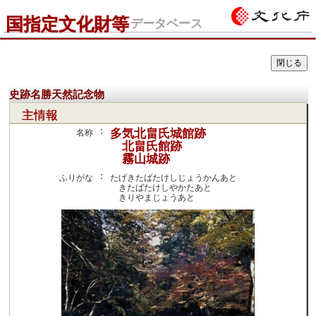
国指定文化財等
データベース
史跡名勝天然記念物
主情報
：
多気北畠氏城館跡
名称
北畠氏館跡
霧山城跡
：
ふりがな
たげきたばたけしじょうかんあと
きたばたけしやかたあと
きりやまじょうあと