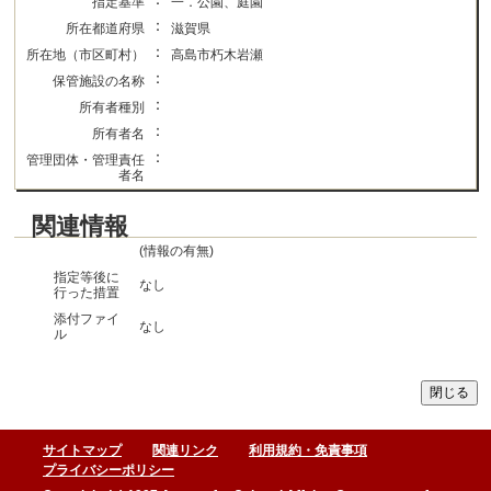
指定基準
一．公園、庭園
：
所在都道府県
滋賀県
：
所在地（市区町村）
高島市朽木岩瀬
：
保管施設の名称
：
所有者種別
：
所有者名
：
管理団体・管理責任
者名
関連情報
(情報の有無)
指定等後に
なし
行った措置
添付ファイ
なし
ル
サイトマップ
関連リンク
利用規約・免責事項
プライバシーポリシー