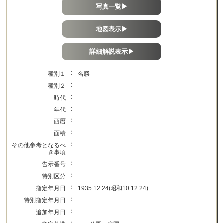
写真一覧▶
地図表示▶
詳細解説表示▶
：
種別１
名勝
：
種別２
：
時代
：
年代
：
西暦
：
面積
：
その他参考となるべ
き事項
：
告示番号
：
特別区分
：
指定年月日
1935.12.24(昭和10.12.24)
：
特別指定年月日
：
追加年月日
：