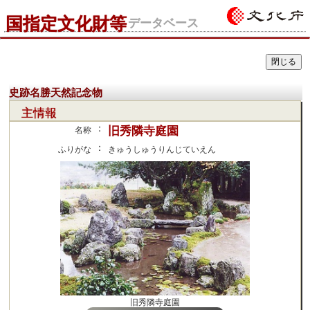
国指定文化財等
データベース
史跡名勝天然記念物
主情報
：
旧秀隣寺庭園
名称
：
ふりがな
きゅうしゅうりんじていえん
旧秀隣寺庭園