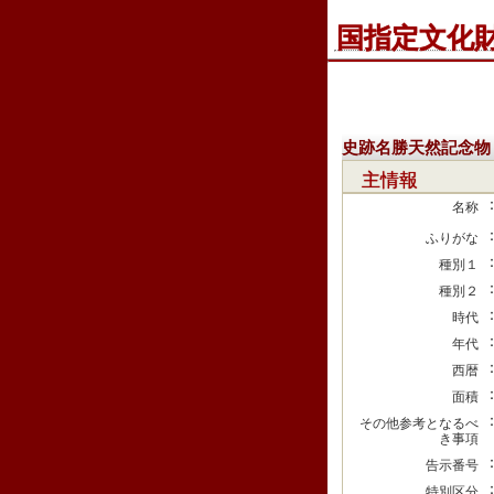
国指定文化
史跡名勝天然記念物
主情報
名称
ふりがな
種別１
種別２
時代
年代
西暦
面積
その他参考となるべ
き事項
告示番号
特別区分