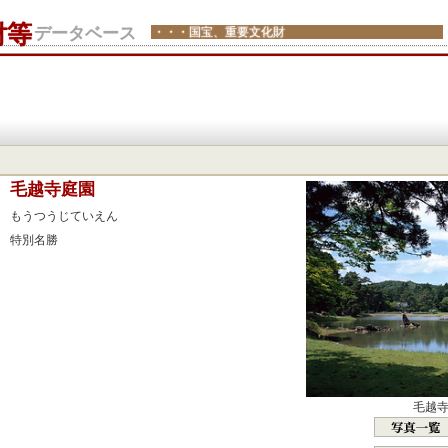
財等
データベース
・・・国宝、重要文化財
：
毛越寺庭園
：
もうつうじていえん
：
特別名勝
：
：
：
：
：
：
毛越
：
：