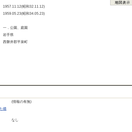
：
1957.11.12(昭和32.11.12)
：
1959.05.23(昭和34.05.23)
：
：
一．公園、庭園
：
岩手県
：
西磐井郡平泉町
：
：
：
：
(情報の有無)
た措
なし