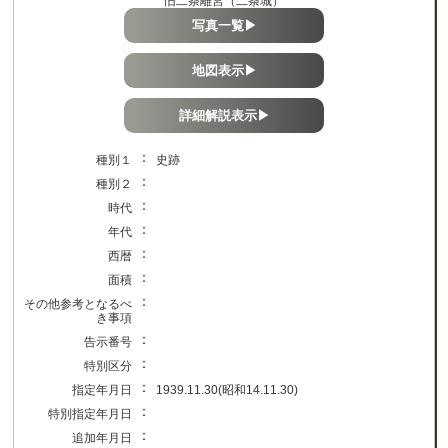
旧二条離宮（二条城）
写真一覧▶
地図表示▶
詳細解説表示▶
：
種別１
史跡
：
種別２
：
時代
：
年代
：
西暦
：
面積
：
その他参考となるべ
き事項
：
告示番号
：
特別区分
：
指定年月日
1939.11.30(昭和14.11.30)
：
特別指定年月日
：
追加年月日