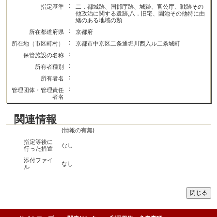
：
指定基準
二．都城跡、国郡庁跡、城跡、官公庁、戦跡その
他政治に関する遺跡,八．旧宅、園池その他特に由
緒のある地域の類
：
所在都道府県
京都府
：
所在地（市区町村）
京都市中京区二条通堀川西入ル二条城町
：
保管施設の名称
：
所有者種別
：
所有者名
：
管理団体・管理責任
者名
関連情報
(情報の有無)
指定等後に
なし
行った措置
添付ファイ
なし
ル