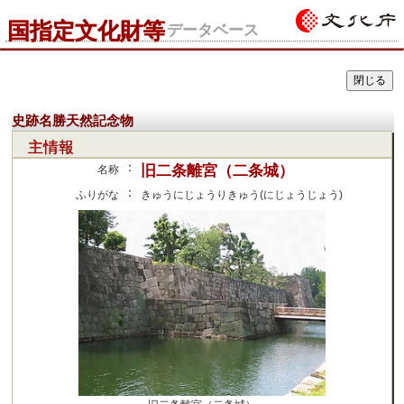
国指定文化財等
データベース
史跡名勝天然記念物
主情報
：
旧二条離宮（二条城）
名称
：
ふりがな
きゅうにじょうりきゅう(にじょうじょう)