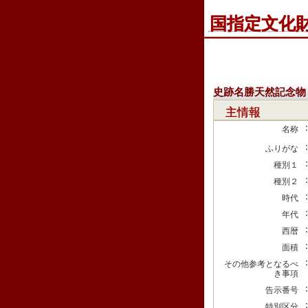
国指定文化
史跡名勝天然記念物
主情報
名称
ふりがな
種別１
種別２
時代
年代
西暦
面積
その他参考となるべ
き事項
告示番号
特別区分