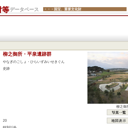
財等
データベース
・・・国宝、重要文化財
：
柳之御所・平泉遺跡群
：
やなぎのごしょ・ひらいずみいせきぐん
：
史跡
：
：
：
：
：
柳之御
：
：
20
：
特別以外