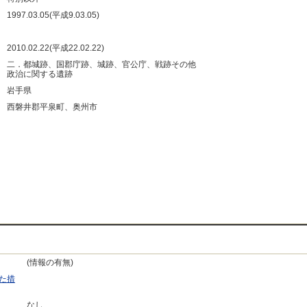
：
1997.03.05(平成9.03.05)
：
：
2010.02.22(平成22.02.22)
：
二．都城跡、国郡庁跡、城跡、官公庁、戦跡その他
政治に関する遺跡
：
岩手県
：
西磐井郡平泉町、奥州市
：
：
：
：
(情報の有無)
た措
なし