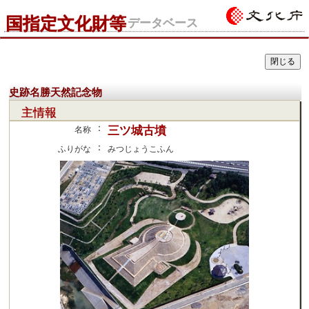
国指定文化財等
データベース
史跡名勝天然記念物
主情報
：
三ツ城古墳
名称
：
ふりがな
みつじょうこふん