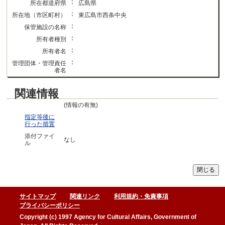
：
所在都道府県
広島県
：
所在地（市区町村）
東広島市西条中央
：
保管施設の名称
：
所有者種別
：
所有者名
：
管理団体・管理責任
者名
関連情報
(情報の有無)
指定等後に
行った措置
添付ファイ
なし
ル
サイトマップ
関連リンク
利用規約・免責事項
プライバシーポリシー
Copyright (c) 1997 Agency for Cultural Affairs, Government of