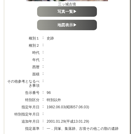
三ッ城古墳
写真一覧▶
地図表示▶
：
種別１
史跡
：
種別２
：
時代
：
年代
：
西暦
：
面積
：
その他参考となるべ
き事項
：
告示番号
96
：
特別区分
特別以外
：
指定年月日
1982.06.03(昭和57.06.03)
：
特別指定年月日
：
追加年月日
2001.01.29(平成13.01.29)
：
指定基準
一．貝塚、集落跡、古墳その他この類の遺跡