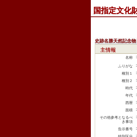
国指定文化
史跡名勝天然記念物
主情報
名称
ふりがな
種別１
種別２
時代
年代
西暦
面積
その他参考となるべ
き事項
告示番号
特別区分