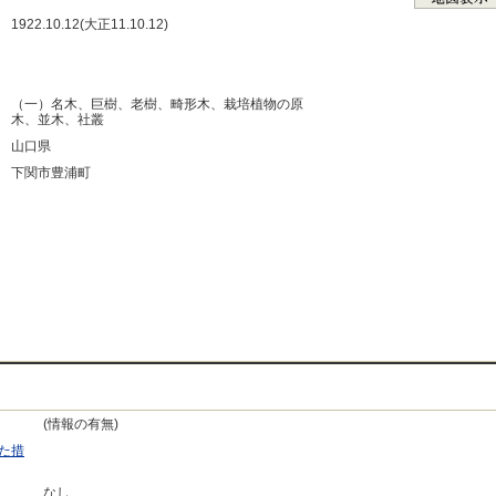
：
1922.10.12(大正11.10.12)
：
：
：
（一）名木、巨樹、老樹、畸形木、栽培植物の原
木、並木、社叢
：
山口県
：
下関市豊浦町
：
：
：
：
(情報の有無)
た措
なし