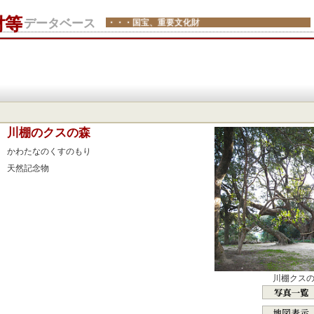
財等
データベース
・・・国宝、重要文化財
：
川棚のクスの森
：
かわたなのくすのもり
：
天然記念物
：
：
：
：
：
：
川棚クス
：
：