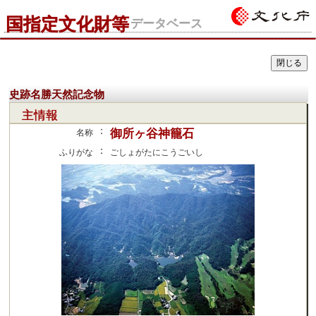
国指定文化財等
データベース
史跡名勝天然記念物
主情報
：
御所ヶ谷神籠石
名称
：
ふりがな
ごしょがたにこうごいし