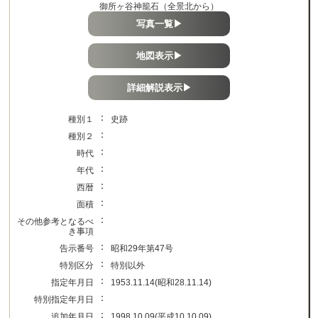
御所ヶ谷神籠石（全景北から）
写真一覧▶
地図表示▶
詳細解説表示▶
：
種別１
史跡
：
種別２
：
時代
：
年代
：
西暦
：
面積
：
その他参考となるべ
き事項
：
告示番号
昭和29年第47号
：
特別区分
特別以外
：
指定年月日
1953.11.14(昭和28.11.14)
：
特別指定年月日
：
追加年月日
1998.10.09(平成10.10.09)