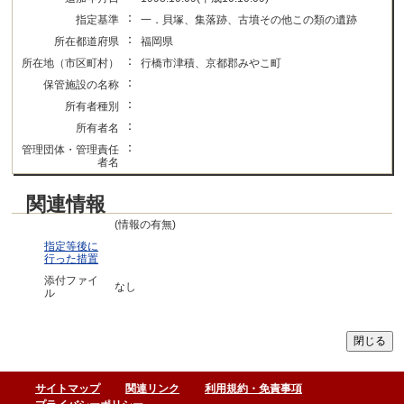
：
指定基準
一．貝塚、集落跡、古墳その他この類の遺跡
：
所在都道府県
福岡県
：
所在地（市区町村）
行橋市津積、京都郡みやこ町
：
保管施設の名称
：
所有者種別
：
所有者名
：
管理団体・管理責任
者名
関連情報
(情報の有無)
指定等後に
行った措置
添付ファイ
なし
ル
サイトマップ
関連リンク
利用規約・免責事項