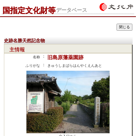
国指定文化財等
データベース
史跡名勝天然記念物
主情報
：
旧島原藩薬園跡
名称
：
ふりがな
きゅうしまばらはんやくえんあと