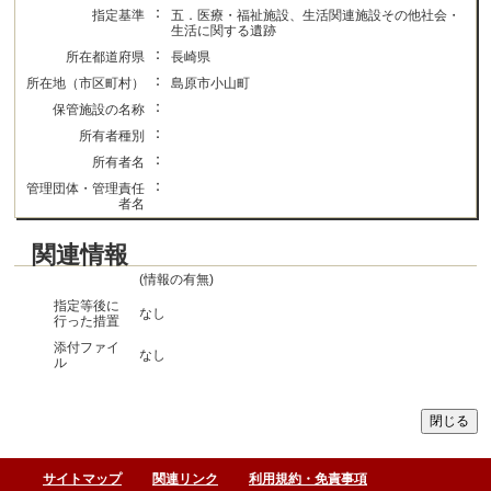
：
指定基準
五．医療・福祉施設、生活関連施設その他社会・
生活に関する遺跡
：
所在都道府県
長崎県
：
所在地（市区町村）
島原市小山町
：
保管施設の名称
：
所有者種別
：
所有者名
：
管理団体・管理責任
者名
関連情報
(情報の有無)
指定等後に
なし
行った措置
添付ファイ
なし
ル
サイトマップ
関連リンク
利用規約・免責事項