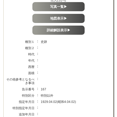
出入口から
写真一覧▶
地図表示▶
詳細解説表示▶
：
種別１
史跡
：
種別２
：
時代
：
年代
：
西暦
：
面積
：
その他参考となるべ
き事項
：
告示番号
167
：
特別区分
特別以外
：
指定年月日
1929.04.02(昭和4.04.02)
：
特別指定年月日
：
追加年月日