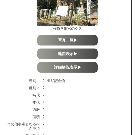
柞原八幡宮のクス
写真一覧▶
地図表示▶
詳細解説表示▶
：
種別１
天然記念物
：
種別２
：
時代
：
年代
：
西暦
：
面積
：
その他参考となるべ
き事項
：