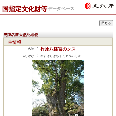
国指定文化財等
データベース
史跡名勝天然記念物
主情報
：
柞原八幡宮のクス
名称
：
ふりがな
ゆすはらはちまんぐうのくす