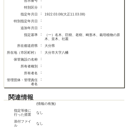
告示番号
：
特別区分
：
指定年月日
1922.03.08(大正11.03.08)
：
特別指定年月日
：
追加年月日
：
指定基準
（一）名木、巨樹、老樹、畸形木、栽培植物の原
木、並木、社叢
：
所在都道府県
大分県
：
所在地（市区町村）
大分市大字八幡
：
保管施設の名称
：
所有者種別
：
所有者名
：
管理団体・管理責任
者名
関連情報
(情報の有無)
指定等後に
なし
行った措置
添付ファイ
なし
ル