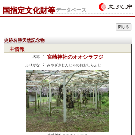
国指定文化財等
データベース
史跡名勝天然記念物
主情報
：
宮崎神社のオオシラフジ
名称
：
ふりがな
みやざきじんじゃのおおしらふじ