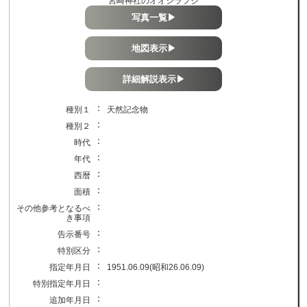
宮崎神社のオオシラフジ
写真一覧▶
地図表示▶
詳細解説表示▶
：
種別１
天然記念物
：
種別２
：
時代
：
年代
：
西暦
：
面積
：
その他参考となるべ
き事項
：
告示番号
：
特別区分
：
指定年月日
1951.06.09(昭和26.06.09)
：
特別指定年月日
：
追加年月日