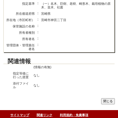
：
指定基準
（一）名木、巨樹、老樹、畸形木、栽培植物の原
木、並木、社叢
：
所在都道府県
宮崎県
：
所在地（市区町村）
宮崎市神宮二丁目
：
保管施設の名称
：
所有者種別
：
所有者名
：
管理団体・管理責任
者名
関連情報
(情報の有無)
指定等後に
なし
行った措置
添付ファイ
なし
ル
サイトマップ
関連リンク
利用規約・免責事項