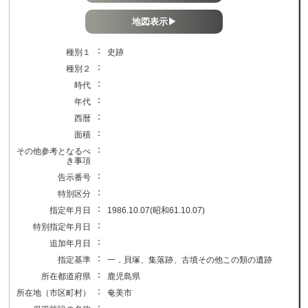
地図表示▶
：
種別１
史跡
：
種別２
：
時代
：
年代
：
西暦
：
面積
：
その他参考となるべ
き事項
：
告示番号
：
特別区分
：
指定年月日
1986.10.07(昭和61.10.07)
：
特別指定年月日
：
追加年月日
：
指定基準
一．貝塚、集落跡、古墳その他この類の遺跡
：
所在都道府県
鹿児島県
：
所在地（市区町村）
奄美市
：