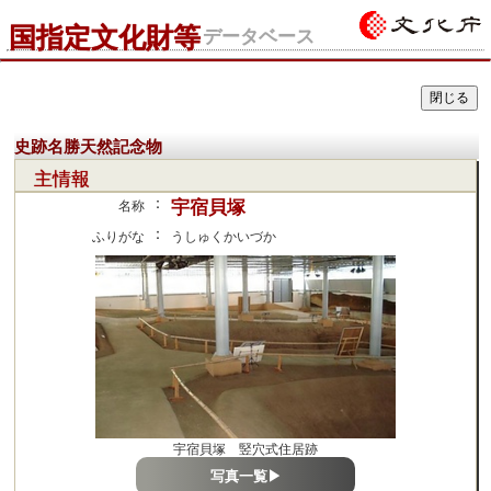
国指定文化財等
データベース
史跡名勝天然記念物
主情報
：
宇宿貝塚
名称
：
ふりがな
うしゅくかいづか
宇宿貝塚 竪穴式住居跡
写真一覧▶