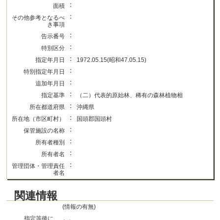
：
面積
：
その他参考となるべ
き事項
：
告示番号
：
特別区分
：
指定年月日
1972.05.15(昭和47.05.15)
：
特別指定年月日
：
追加年月日
：
指定基準
（二）代表的原始林、稀有の森林植物相
：
所在都道府県
沖縄県
：
所在地（市区町村）
国頭郡国頭村
：
保管施設の名称
：
所有者種別
：
所有者名
：
管理団体・管理責任
者名
関連情報
(情報の有無)
指定等後に