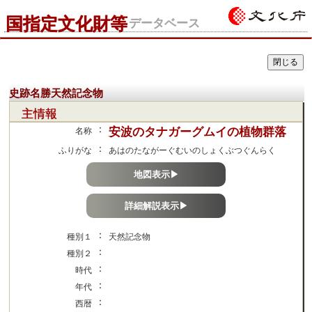
国指定文化財等
データベース
史跡名勝天然記念物
主情報
：
安波のタナガーグムイの植物群落
名称
：
ふりがな
あはのたながーぐむいのしょくぶつぐんらく
地図表示▶
詳細解説表示▶
：
種別１
天然記念物
：
種別２
：
時代
：
年代
：
西暦