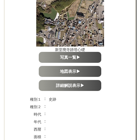
新堂廃寺跡塔心礎
写真一覧▶
地図表示▶
詳細解説表示▶
：
種別１
史跡
：
種別２
：
時代
：
年代
：
西暦
：
面積