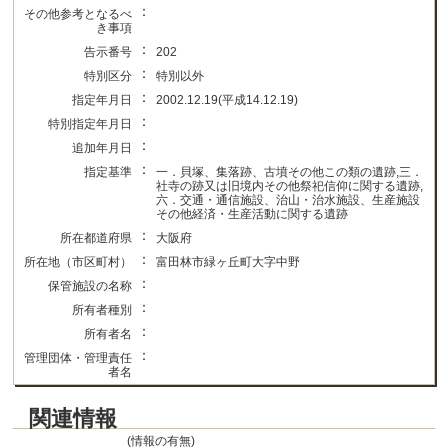
：
その他参考となるべ
き事項
：
告示番号
202
：
特別区分
特別以外
：
指定年月日
2002.12.19(平成14.12.19)
：
特別指定年月日
：
追加年月日
：
指定基準
一．貝塚、集落跡、古墳その他この類の遺跡,三．
社寺の跡又は旧境内その他祭祀信仰に関する遺跡,
六．交通・通信施設、治山・治水施設、生産施設
その他経済・生産活動に関する遺跡
：
所在都道府県
大阪府
：
所在地（市区町村）
富田林市緑ヶ丘町大字中野
：
保管施設の名称
：
所有者種別
：
所有者名
：
管理団体・管理責任
者名
関連情報
(情報の有無)