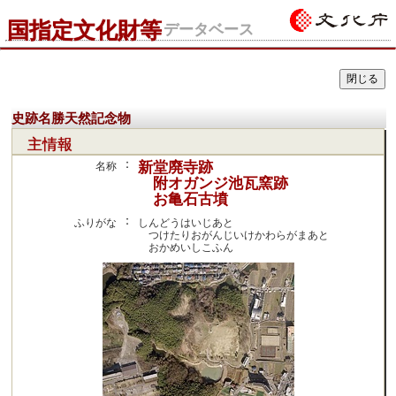
国指定文化財等
データベース
史跡名勝天然記念物
主情報
：
新堂廃寺跡
名称
附オガンジ池瓦窯跡
お亀石古墳
：
ふりがな
しんどうはいじあと
つけたりおがんじいけかわらがまあと
おかめいしこふん