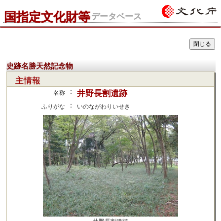
国指定文化財等
データベース
史跡名勝天然記念物
主情報
：
井野長割遺跡
名称
：
ふりがな
いのながわりいせき