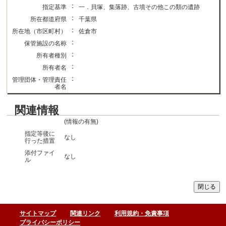
：
指定基準
一．貝塚、集落跡、古墳その他この類の遺跡
：
所在都道府県
千葉県
：
所在地（市区町村）
佐倉市
：
保管施設の名称
：
所有者種別
：
所有者名
：
管理団体・管理責任
者名
関連情報
(情報の有無)
指定等後に
なし
行った措置
添付ファイ
なし
ル
サイトマップ
関連リンク
利用規約・免責事項
プライバシーポリシー