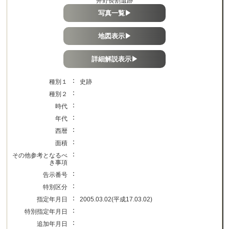
井野長割遺跡
写真一覧▶
地図表示▶
詳細解説表示▶
：
種別１
史跡
：
種別２
：
時代
：
年代
：
西暦
：
面積
：
その他参考となるべ
き事項
：
告示番号
：
特別区分
：
指定年月日
2005.03.02(平成17.03.02)
：
特別指定年月日
：
追加年月日