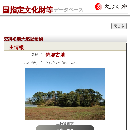
国指定文化財等
データベース
史跡名勝天然記念物
主情報
：
侍塚古墳
名称
：
ふりがな
さむらいづかこふん
上侍塚古墳