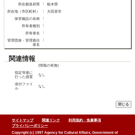
：
所在都道府県
栃木県
：
所在地（市区町村）
大田原市
：
保管施設の名称
：
所有者種別
：
所有者名
：
管理団体・管理責任
者名
関連情報
(情報の有無)
指定等後に
なし
行った措置
添付ファイ
なし
ル
サイトマップ
関連リンク
利用規約・免責事項
プライバシーポリシー
Copyright (c) 1997 Agency for Cultural Affairs, Government of