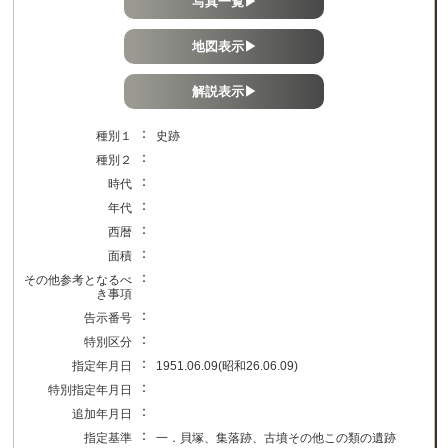
写真一覧▶
地図表示▶
解説表示▶
：
種別１
史跡
：
種別２
：
時代
：
年代
：
西暦
：
面積
：
その他参考となるべ
き事項
：
告示番号
：
特別区分
：
指定年月日
1951.06.09(昭和26.06.09)
：
特別指定年月日
：
追加年月日
：
指定基準
一．貝塚、集落跡、古墳その他この類の遺跡