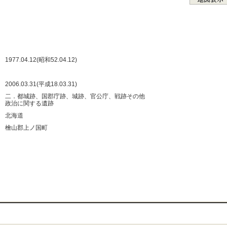
：
：
：
：
：
1977.04.12(昭和52.04.12)
：
：
2006.03.31(平成18.03.31)
：
二．都城跡、国郡庁跡、城跡、官公庁、戦跡その他
政治に関する遺跡
：
北海道
：
檜山郡上ノ国町
：
：
：
：