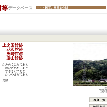
財等
データベース
・・・国宝、重要文化財
：
上之国館跡
花沢館跡
洲崎館跡
勝山館跡
：
かみのくにたてあと
はなざわだてあと
すざきだてあと
かつやまだてあと
：
史跡
：
上之
：
花沢
：
：