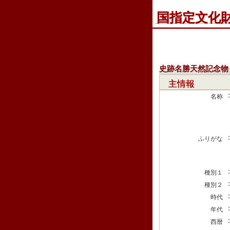
国指定文化
史跡名勝天然記念物
主情報
名称
ふりがな
種別１
種別２
時代
年代
西暦