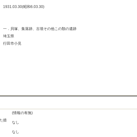
：
1931.03.30(昭和6.03.30)
：
：
：
一．貝塚、集落跡、古墳その他この類の遺跡
：
埼玉県
：
行田市小見
：
：
：
：
(情報の有無)
た措
なし
なし