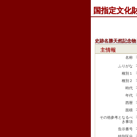
国指定文化
史跡名勝天然記念物
主情報
名称
ふりがな
種別１
種別２
時代
年代
西暦
面積
その他参考となるべ
き事項
告示番号
特別区分