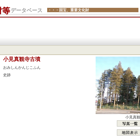
財等
データベース
・・・国宝、重要文化財
：
小見真観寺古墳
：
おみしんかんじこふん
：
史跡
：
：
：
：
：
小見真
：
：
：