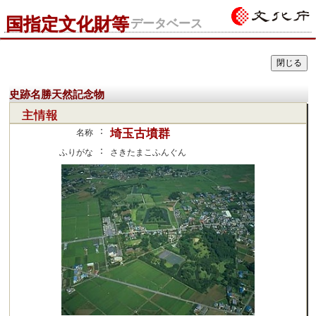
国指定文化財等
データベース
史跡名勝天然記念物
主情報
：
埼玉古墳群
名称
：
ふりがな
さきたまこふんぐん