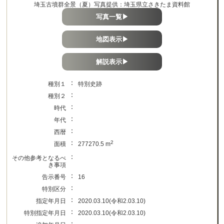
埼玉古墳群全景（夏）写真提供：埼玉県立さきたま資料館
写真一覧▶
地図表示▶
解説表示▶
：
種別１
特別史跡
：
種別２
：
時代
：
年代
：
西暦
：
2
面積
277270.5 m
：
その他参考となるべ
き事項
：
告示番号
16
：
特別区分
：
指定年月日
2020.03.10(令和2.03.10)
：
特別指定年月日
2020.03.10(令和2.03.10)
：