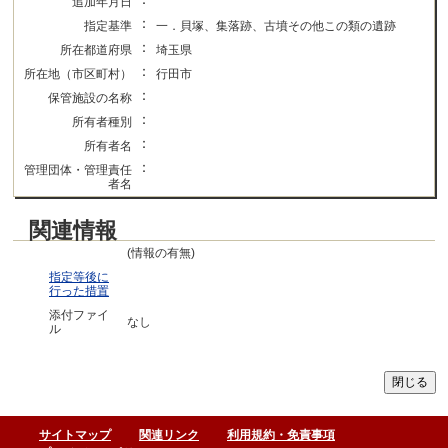
追加年月日
：
指定基準
一．貝塚、集落跡、古墳その他この類の遺跡
：
所在都道府県
埼玉県
：
所在地（市区町村）
行田市
：
保管施設の名称
：
所有者種別
：
所有者名
：
管理団体・管理責任
者名
関連情報
(情報の有無)
指定等後に
行った措置
添付ファイ
なし
ル
サイトマップ
関連リンク
利用規約・免責事項