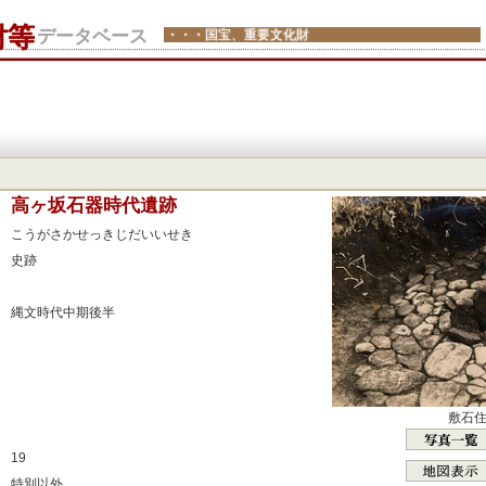
財等
データベース
・・・国宝、重要文化財
：
高ヶ坂石器時代遺跡
：
こうがさかせっきじだいいせき
：
史跡
：
：
縄文時代中期後半
：
：
：
：
敷石
：
19
：
特別以外