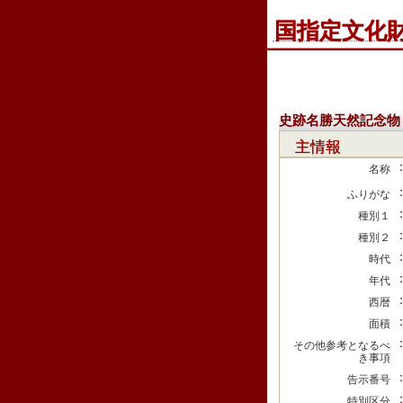
国指定文化
史跡名勝天然記念物
主情報
名称
ふりがな
種別１
種別２
時代
年代
西暦
面積
その他参考となるべ
き事項
告示番号
特別区分