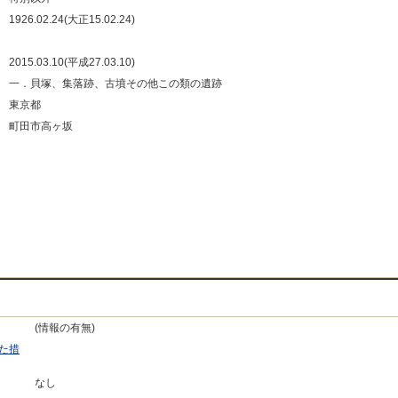
：
1926.02.24(大正15.02.24)
：
：
2015.03.10(平成27.03.10)
：
一．貝塚、集落跡、古墳その他この類の遺跡
：
東京都
：
町田市高ヶ坂
：
：
：
：
(情報の有無)
た措
なし