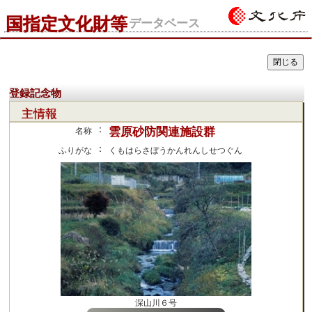
国指定文化財等
データベース
登録記念物
主情報
：
雲原砂防関連施設群
名称
：
ふりがな
くもはらさぼうかんれんしせつぐん
深山川６号