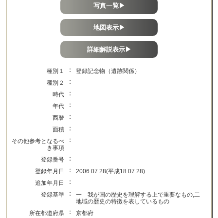
写真一覧▶
地図表示▶
詳細解説表示▶
：
種別１
登録記念物（遺跡関係）
：
種別２
：
時代
：
年代
：
西暦
：
面積
：
その他参考となるべ
き事項
：
登録番号
：
登録年月日
2006.07.28(平成18.07.28)
：
追加年月日
：
登録基準
一 我が国の歴史を理解する上で重要なもの,二
地域の歴史の特徴を表しているもの
：
所在都道府県
京都府