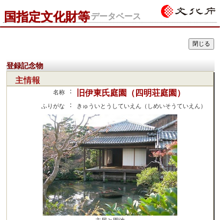
国指定文化財等
データベース
登録記念物
主情報
：
旧伊東氏庭園（四明荘庭園）
名称
：
ふりがな
きゅういとうしていえん（しめいそうていえん）