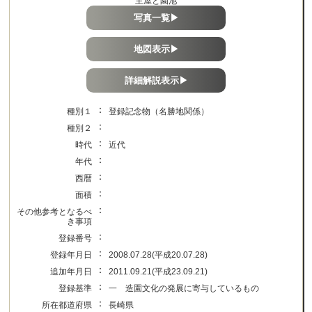
主屋と園池
写真一覧▶
地図表示▶
詳細解説表示▶
：
種別１
登録記念物（名勝地関係）
：
種別２
：
時代
近代
：
年代
：
西暦
：
面積
：
その他参考となるべ
き事項
：
登録番号
：
登録年月日
2008.07.28(平成20.07.28)
：
追加年月日
2011.09.21(平成23.09.21)
：
登録基準
一 造園文化の発展に寄与しているもの
：
所在都道府県
長崎県