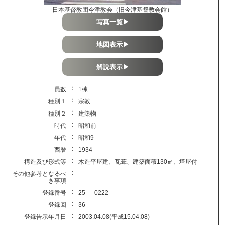
日本基督教団今津教会（旧今津基督教会館）
写真一覧▶
地図表示▶
解説表示▶
：
員数
1棟
：
種別１
宗教
：
種別２
建築物
：
時代
昭和前
：
年代
昭和9
：
西暦
1934
：
構造及び形式等
木造平屋建、瓦葺、建築面積130㎡、塔屋付
：
その他参考となるべ
き事項
：
登録番号
25 － 0222
：
登録回
36
：
登録告示年月日
2003.04.08(平成15.04.08)