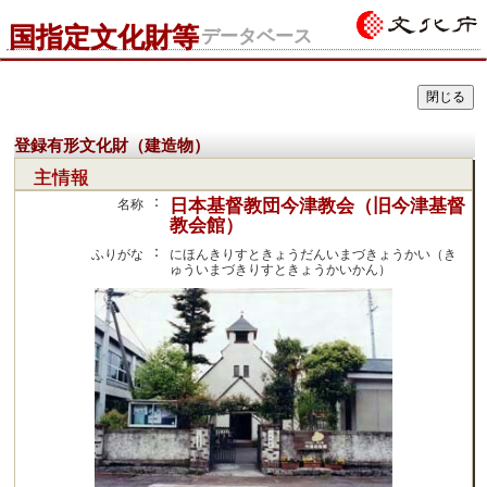
国指定文化財等
データベース
登録有形文化財（建造物）
主情報
：
日本基督教団今津教会（旧今津基督
名称
教会館）
：
ふりがな
にほんきりすときょうだんいまづきょうかい（き
ゅういまづきりすときょうかいかん）