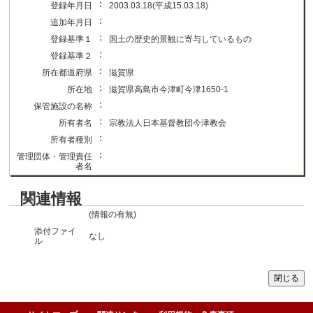
：
登録年月日
2003.03.18(平成15.03.18)
：
追加年月日
：
登録基準１
国土の歴史的景観に寄与しているもの
：
登録基準２
：
所在都道府県
滋賀県
：
所在地
滋賀県高島市今津町今津1650-1
：
保管施設の名称
：
所有者名
宗教法人日本基督教団今津教会
：
所有者種別
：
管理団体・管理責任
者名
関連情報
(情報の有無)
添付ファイ
なし
ル