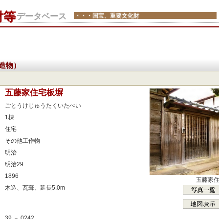
財等
データベース
・・・国宝、重要文化財
造物）
：
五藤家住宅板塀
：
ごとうけじゅうたくいたべい
：
1棟
：
住宅
：
その他工作物
：
明治
：
明治29
：
1896
五藤家
：
木造、瓦葺、延長5.0m
：
：
39 － 0242