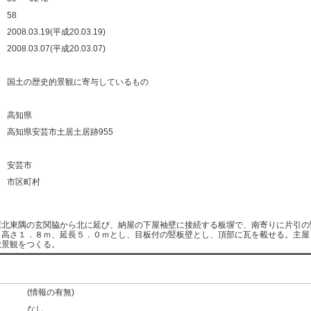
：
58
：
2008.03.19(平成20.03.19)
：
2008.03.07(平成20.03.07)
：
：
国土の歴史的景観に寄与しているもの
：
：
高知県
：
高知県安芸市土居土居跡955
：
：
安芸市
：
市区町村
：
屋北東隅の玄関脇から北に延び、納屋の下屋袖壁に接続する板塀で、南寄りに片引の
。高さ１．８ｍ、延長５．０ｍとし、目板付の竪板壁とし、頂部に瓦を載せる。主屋
敷景観をつくる。
(情報の有無)
なし