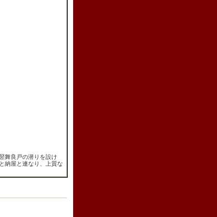
竪舞良戸の潜りを設け
と納屋と連なり、上質な