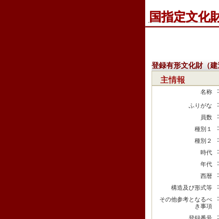
国指定文化
登録有形文化財（建
主情報
名称
ふりがな
員数
種別１
種別２
時代
年代
西暦
構造及び形式等
その他参考となるべ
き事項
登録番号