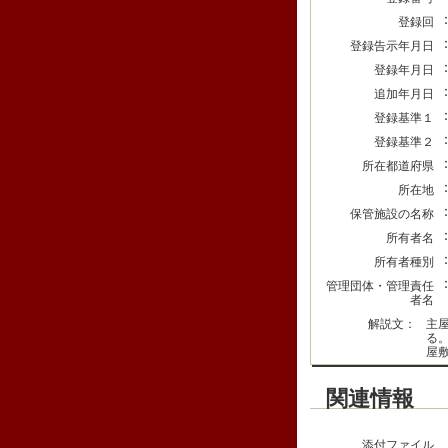
登録回
登録告示年月日
登録年月日
追加年月日
登録基準１
登録基準２
所在都道府県
所在地
保管施設の名称
所有者名
所有者種別
管理団体・管理責任
者名
解説文：
主
る
屋
関連情報
添付ファイル