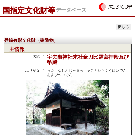
国指定文化財等
データベース
登録有形文化財（建造物）
主情報
：
宇夫階神社末社金刀比羅宮拝殿及び
名称
幣殿
：
ふりがな
うぶしなじんじゃまっしゃことひらぐうはいでん
およびへいでん