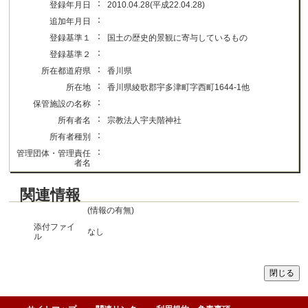
：
登録年月日
2010.04.28(平成22.04.28)
：
追加年月日
：
登録基準１
国土の歴史的景観に寄与しているもの
：
登録基準２
：
所在都道府県
香川県
：
所在地
香川県綾歌郡宇多津町字西町1644-1他
：
保管施設の名称
：
所有者名
宗教法人宇夫階神社
：
所有者種別
：
管理団体・管理責任
者名
関連情報
(情報の有無)
添付ファイ
なし
ル