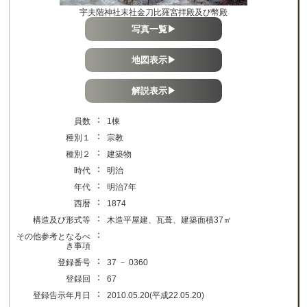
宇夫階神社末社金刀比羅宮拝殿及び幣殿
写真一覧▶
地図表示▶
解説表示▶
：
員数
1棟
：
種別１
宗教
：
種別２
建築物
：
時代
明治
：
年代
明治7年
：
西暦
1874
：
構造及び形式等
木造平屋建、瓦葺、建築面積37㎡
：
その他参考となるべ
き事項
：
登録番号
37 － 0360
：
登録回
67
：
登録告示年月日
2010.05.20(平成22.05.20)