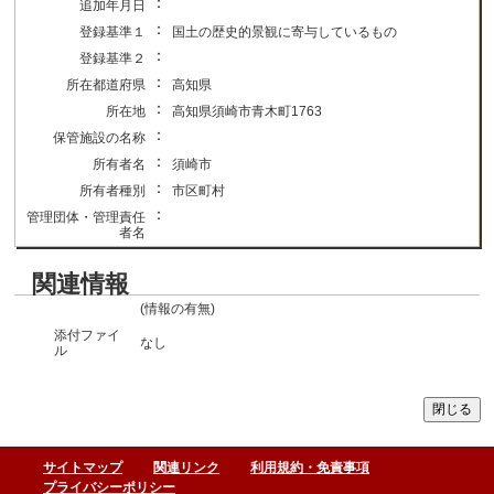
：
追加年月日
：
登録基準１
国土の歴史的景観に寄与しているもの
：
登録基準２
：
所在都道府県
高知県
：
所在地
高知県須崎市青木町1763
：
保管施設の名称
：
所有者名
須崎市
：
所有者種別
市区町村
：
管理団体・管理責任
者名
関連情報
(情報の有無)
添付ファイ
なし
ル
サイトマップ
関連リンク
利用規約・免責事項
プライバシーポリシー