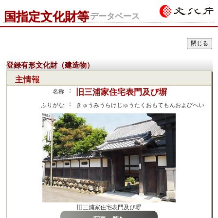
国指定文化財等
データベース
登録有形文化財（建造物）
主情報
：
旧三浦家住宅表門及び塀
名称
：
ふりがな
きゅうみうらけじゅうたくおもてもんおよびへい
旧三浦家住宅表門及び塀