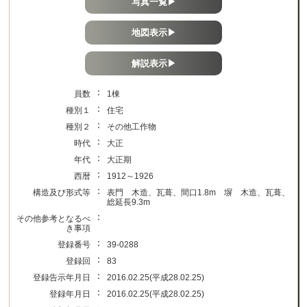
写真一覧▶
地図表示▶
解説表示▶
：
員数
1棟
：
種別１
住宅
：
種別２
その他工作物
：
時代
大正
：
年代
大正期
：
西暦
1912～1926
：
構造及び形式等
表門 木造、瓦葺、間口1.8m 塀 木造、瓦葺、
総延長9.3m
：
その他参考となるべ
き事項
：
登録番号
39-0288
：
登録回
83
：
登録告示年月日
2016.02.25(平成28.02.25)
：
登録年月日
2016.02.25(平成28.02.25)