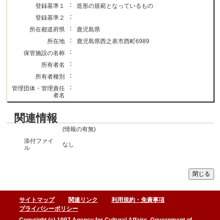
：
登録基準１
造形の規範となっているもの
：
登録基準２
：
所在都道府県
鹿児島県
：
所在地
鹿児島県西之表市西町6989
：
保管施設の名称
：
所有者名
：
所有者種別
：
管理団体・管理責任
者名
関連情報
(情報の有無)
添付ファイ
なし
ル
サイトマップ
関連リンク
利用規約・免責事項
プライバシーポリシー