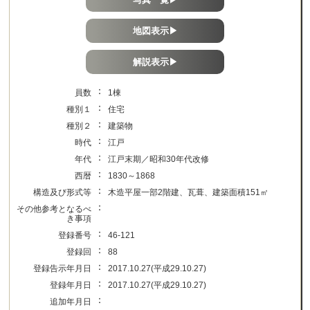
地図表示▶
解説表示▶
：
員数
1棟
：
種別１
住宅
：
種別２
建築物
：
時代
江戸
：
年代
江戸末期／昭和30年代改修
：
西暦
1830～1868
：
構造及び形式等
木造平屋一部2階建、瓦葺、建築面積151㎡
：
その他参考となるべ
き事項
：
登録番号
46-121
：
登録回
88
：
登録告示年月日
2017.10.27(平成29.10.27)
：
登録年月日
2017.10.27(平成29.10.27)
：
追加年月日