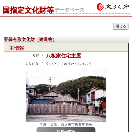
国指定文化財等
データベース
登録有形文化財（建造物）
主情報
：
八板家住宅主屋
名称
：
ふりがな
やいたけじゅうたくしゅおく
主屋 提供：西之表市教育委員会
写真一覧▶