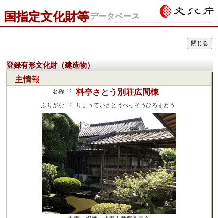
国指定文化財等
データベース
登録有形文化財（建造物）
主情報
：
料亭さとう別荘広間棟
名称
：
ふりがな
りょうていさとうべっそうひろまとう