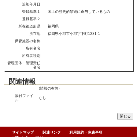
：
追加年月日
：
登録基準１
国土の歴史的景観に寄与しているもの
：
登録基準２
：
所在都道府県
福岡県
：
所在地
福岡県小郡市小郡字下町1281-1
：
保管施設の名称
：
所有者名
：
所有者種別
：
管理団体・管理責任
者名
関連情報
(情報の有無)
添付ファイ
なし
ル
サイトマップ
関連リンク
利用規約・免責事項