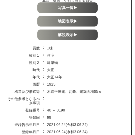
北面 提供：小郡市教育委員会
写真一覧▶
地図表示▶
解説表示▶
：
員数
1棟
：
種別１
住宅
：
種別２
建築物
：
時代
大正
：
年代
大正14年
：
西暦
1925
：
構造及び形式等
木造平屋建、瓦葺、建築面積85㎡
：
その他参考となるべ
き事項
：
登録番号
40 － 0190
：
登録回
99
：
登録告示年月日
2021.06.24(令和3.06.24)
：
登録年月日
2021.06.24(令和3.06.24)