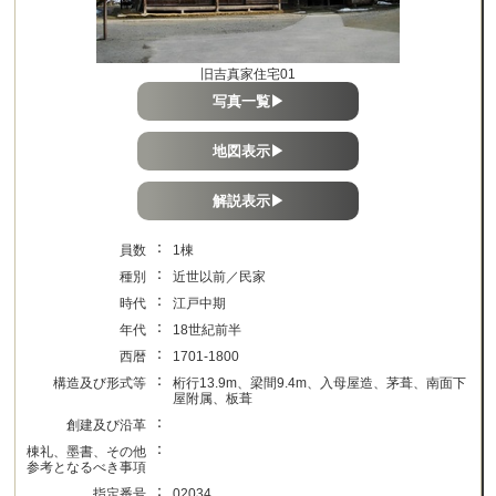
旧吉真家住宅01
写真一覧▶
地図表示▶
解説表示▶
：
員数
1棟
：
種別
近世以前／民家
：
時代
江戸中期
：
年代
18世紀前半
：
西暦
1701-1800
：
構造及び形式等
桁行13.9m、梁間9.4m、入母屋造、茅葺、南面下
屋附属、板葺
：
創建及び沿革
：
棟礼、墨書、その他
参考となるべき事項
：
指定番号
02034