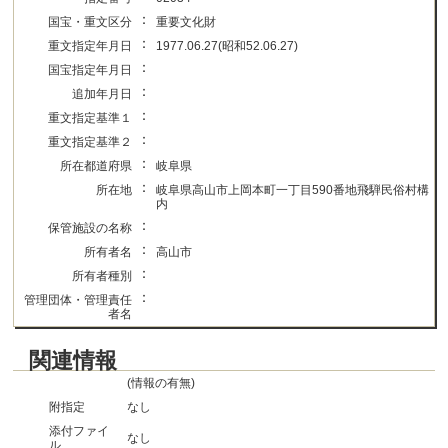
：
国宝・重文区分
重要文化財
：
重文指定年月日
1977.06.27(昭和52.06.27)
：
国宝指定年月日
：
追加年月日
：
重文指定基準１
：
重文指定基準２
：
所在都道府県
岐阜県
：
所在地
岐阜県高山市上岡本町一丁目590番地飛騨民俗村構
内
：
保管施設の名称
：
所有者名
高山市
：
所有者種別
：
管理団体・管理責任
者名
関連情報
(情報の有無)
附指定
なし
添付ファイ
なし
ル