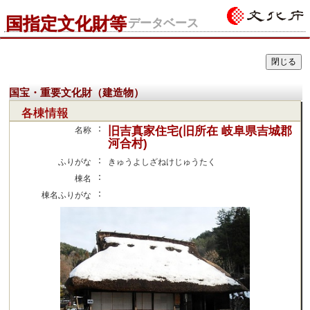
国指定文化財等
データベース
国宝・重要文化財（建造物）
各棟情報
：
旧吉真家住宅(旧所在 岐阜県吉城郡
名称
河合村)
：
ふりがな
きゅうよしざねけじゅうたく
：
棟名
：
棟名ふりがな