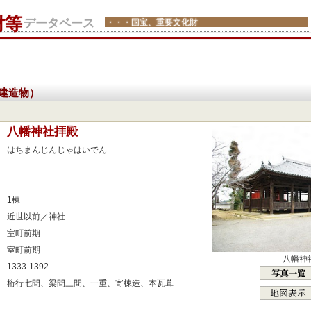
財等
データベース
・・・国宝、重要文化財
建造物）
：
八幡神社拝殿
：
はちまんじんじゃはいでん
：
：
：
1棟
：
近世以前／神社
：
室町前期
：
室町前期
八幡神
：
1333-1392
：
桁行七間、梁間三間、一重、寄棟造、本瓦葺
：