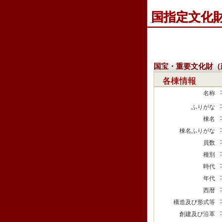
国指定文化
国宝・重要文化財（
各棟情報
名称
ふりがな
棟名
棟名ふりがな
員数
種別
時代
年代
西暦
構造及び形式等
創建及び沿革