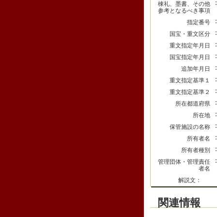
棟礼、墨書、その他
参考となるべき事項
指定番号
国宝・重文区分
重文指定年月日
国宝指定年月日
追加年月日
重文指定基準１
重文指定基準２
所在都道府県
所在地
保管施設の名称
所有者名
所有者種別
管理団体・管理責任
者名
解説文：
関連情報