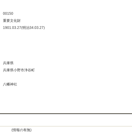
：
：
00150
：
重要文化財
：
1901.03.27(明治34.03.27)
：
：
：
：
：
兵庫県
：
兵庫県小野市浄谷町
：
：
八幡神社
：
：
(情報の有無)