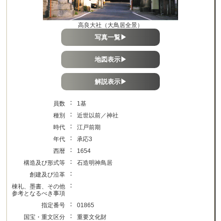
高良大社（大鳥居全景）
写真一覧▶
地図表示▶
解説表示▶
：
員数
1基
：
種別
近世以前／神社
：
時代
江戸前期
：
年代
承応3
：
西暦
1654
：
構造及び形式等
石造明神鳥居
：
創建及び沿革
：
棟礼、墨書、その他
参考となるべき事項
：
指定番号
01865
：
国宝・重文区分
重要文化財