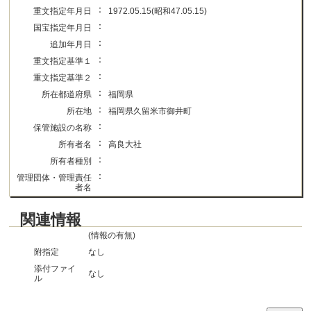
：
重文指定年月日
1972.05.15(昭和47.05.15)
：
国宝指定年月日
：
追加年月日
：
重文指定基準１
：
重文指定基準２
：
所在都道府県
福岡県
：
所在地
福岡県久留米市御井町
：
保管施設の名称
：
所有者名
高良大社
：
所有者種別
：
管理団体・管理責任
者名
関連情報
(情報の有無)
附指定
なし
添付ファイ
なし
ル