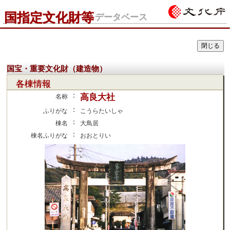
国指定文化財等
データベース
国宝・重要文化財（建造物）
各棟情報
：
高良大社
名称
：
ふりがな
こうらたいしゃ
：
棟名
大鳥居
：
棟名ふりがな
おおとりい