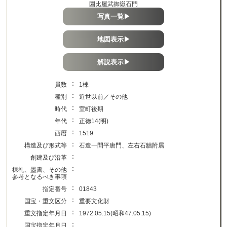
園比屋武御嶽石門
写真一覧▶
地図表示▶
解説表示▶
：
員数
1棟
：
種別
近世以前／その他
：
時代
室町後期
：
年代
正徳14(明)
：
西暦
1519
：
構造及び形式等
石造一間平唐門、左右石牆附属
：
創建及び沿革
：
棟礼、墨書、その他
参考となるべき事項
：
指定番号
01843
：
国宝・重文区分
重要文化財
：
重文指定年月日
1972.05.15(昭和47.05.15)
：
国宝指定年月日