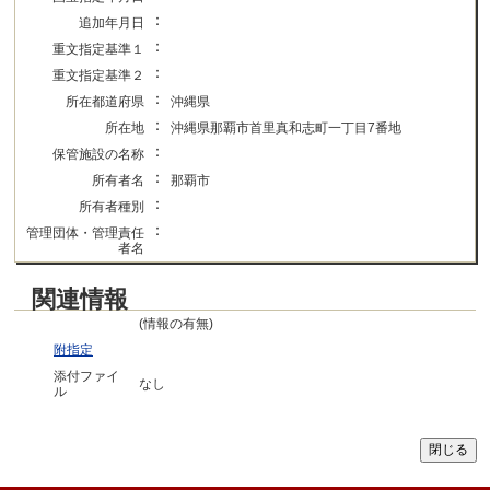
：
追加年月日
：
重文指定基準１
：
重文指定基準２
：
所在都道府県
沖縄県
：
所在地
沖縄県那覇市首里真和志町一丁目7番地
：
保管施設の名称
：
所有者名
那覇市
：
所有者種別
：
管理団体・管理責任
者名
関連情報
(情報の有無)
附指定
添付ファイ
なし
ル