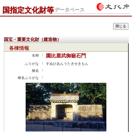
国指定文化財等
データベース
国宝・重要文化財（建造物）
各棟情報
：
園比屋武御嶽石門
名称
：
ふりがな
すぬひあんうたきせきもん
：
棟名
：
棟名ふりがな