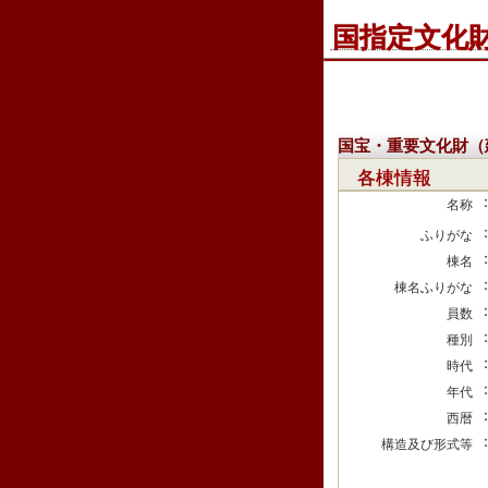
国指定文化
国宝・重要文化財（
各棟情報
名称
ふりがな
棟名
棟名ふりがな
員数
種別
時代
年代
西暦
構造及び形式等