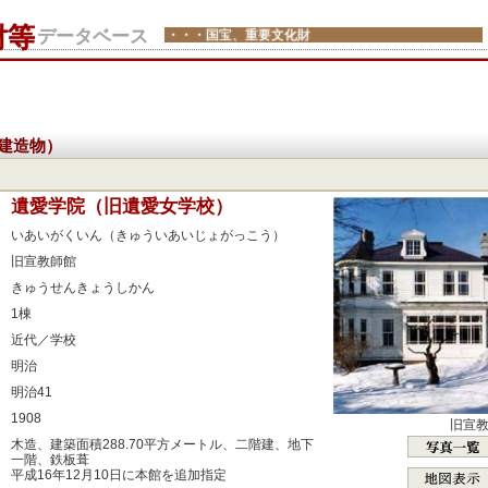
財等
データベース
・・・国宝、重要文化財
建造物）
：
遺愛学院（旧遺愛女学校）
：
いあいがくいん（きゅういあいじょがっこう）
：
旧宣教師館
：
きゅうせんきょうしかん
：
1棟
：
近代／学校
：
明治
：
明治41
：
1908
旧宣
：
木造、建築面積288.70平方メートル、二階建、地下
一階、鉄板葺
平成16年12月10日に本館を追加指定