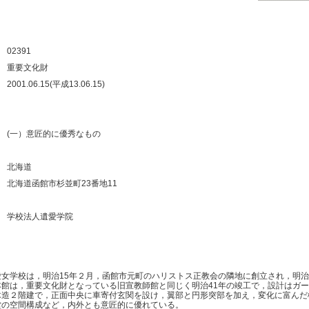
：
：
：
02391
：
重要文化財
：
2001.06.15(平成13.06.15)
：
：
：
(一）意匠的に優秀なもの
：
：
北海道
：
北海道函館市杉並町23番地11
：
：
学校法人遺愛学院
：
：
愛女学校は，明治15年２月，函館市元町のハリストス正教会の隣地に創立され，明
館は，重要文化財となっている旧宣教師館と同じく明治41年の竣工で，設計はガー
造２階建で，正面中央に車寄付玄関を設け，翼部と円形突部を加え，変化に富んだ
堂の空間構成など，内外とも意匠的に優れている。