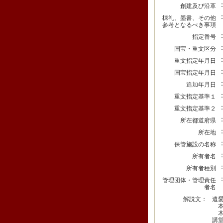
創建及び沿革
棟礼、墨書、その他
参考となるべき事項
指定番号
国宝・重文区分
重文指定年月日
国宝指定年月日
追加年月日
重文指定基準１
重文指定基準２
所在都道府県
所在地
保管施設の名称
所有者名
所有者種別
管理団体・管理責任
者名
解説文：
遺
本
木
講