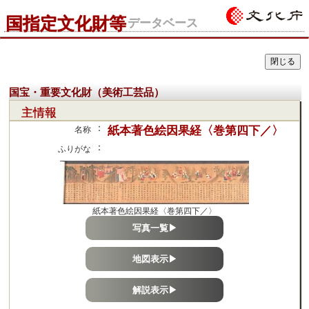
国指定文化財等
データベース
国宝・重要文化財（美術工芸品）
主情報
：
紙本著色絵因果経〈巻第四下／〉
名称
：
ふりがな
紙本著色絵因果経〈巻第四下／〉
写真一覧▶
地図表示▶
解説表示▶