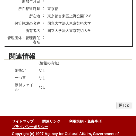
：
追加年月日
：
所在都道府県
東京都
：
所在地
東京都台東区上野公園12-8
：
保管施設の名称
国立大学法人東京芸術大学
：
所有者名
国立大学法人東京芸術大学
：
管理団体・管理責任
者名
関連情報
(情報の有無)
附指定
なし
一つ書
なし
添付ファイ
なし
ル
サイトマップ
関連リンク
利用規約・免責事項
プライバシーポリシー
Copyright (c) 1997 Agency for Cultural Affairs, Government of