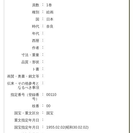
：
員数
1巻
：
種別
絵画
：
国
日本
：
時代
奈良
：
年代
：
西暦
：
作者
：
寸法・重量
：
品質・形状
：
ト書
：
画賛・奥書・銘文等
：
伝来・その他参考と
なるべき事項
：
指定番号（登録番
00110
号）
：
枝番
00
：
国宝・重文区分
国宝
：
重文指定年月日
：
国宝指定年月日
1955.02.02(昭和30.02.02)