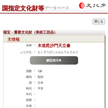
国指定文化財等
データベース
国宝・重要文化財（美術工芸品）
主情報
：
木造毘沙門天立像
名称
：
ふりがな
もくぞうびしゃもんてんりゅう
解説表示▶
：
員数
1躯
：
種別
彫刻
：
国
日本
：
時代
平安
：
年代
：
西暦
：
作者