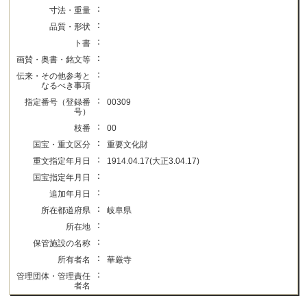
：
寸法・重量
：
品質・形状
：
ト書
：
画賛・奥書・銘文等
：
伝来・その他参考と
なるべき事項
：
指定番号（登録番
00309
号）
：
枝番
00
：
国宝・重文区分
重要文化財
：
重文指定年月日
1914.04.17(大正3.04.17)
：
国宝指定年月日
：
追加年月日
：
所在都道府県
岐阜県
：
所在地
：
保管施設の名称
：
所有者名
華厳寺
：
管理団体・管理責任
者名