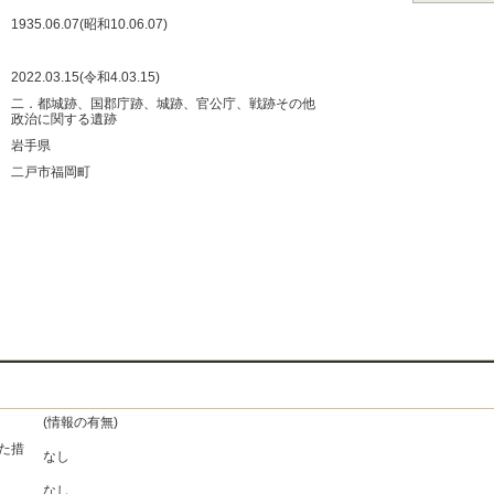
：
1935.06.07(昭和10.06.07)
：
：
2022.03.15(令和4.03.15)
：
二．都城跡、国郡庁跡、城跡、官公庁、戦跡その他
政治に関する遺跡
：
岩手県
：
二戸市福岡町
：
：
：
：
(情報の有無)
た措
なし
なし