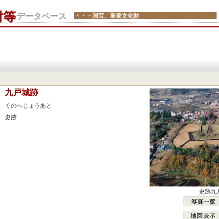
財等
データベース
・・・国宝、重要文化財
：
九戸城跡
：
くのへじょうあと
：
史跡
：
：
：
：
：
：
史跡九
：
：