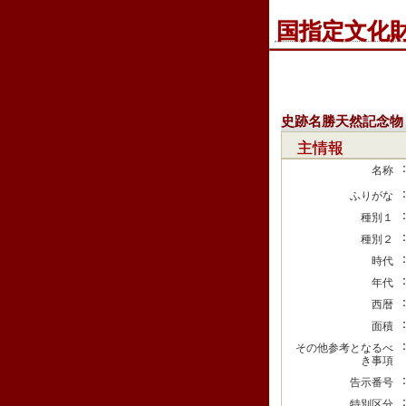
国指定文化
史跡名勝天然記念物
主情報
名称
ふりがな
種別１
種別２
時代
年代
西暦
面積
その他参考となるべ
き事項
告示番号
特別区分