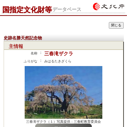
国指定文化財等
データベース
史跡名勝天然記念物
主情報
：
三春滝ザクラ
名称
：
ふりがな
みはるたきざくら
三春滝ザクラ（１）写真提供：三春町教育委員会