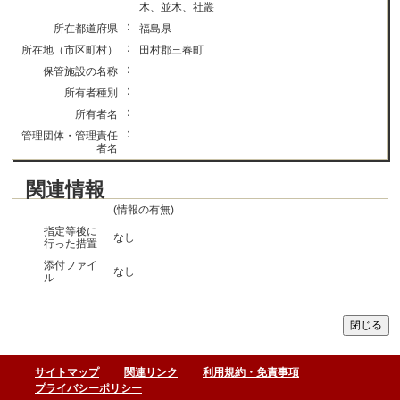
木、並木、社叢
：
所在都道府県
福島県
：
所在地（市区町村）
田村郡三春町
：
保管施設の名称
：
所有者種別
：
所有者名
：
管理団体・管理責任
者名
関連情報
(情報の有無)
指定等後に
なし
行った措置
添付ファイ
なし
ル
サイトマップ
関連リンク
利用規約・免責事項
プライバシーポリシー