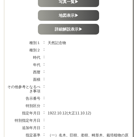
写真一覧▶
地図表示▶
詳細解説表示▶
：
種別１
天然記念物
：
種別２
：
時代
：
年代
：
西暦
：
面積
：
その他参考となるべ
き事項
：
告示番号
：
特別区分
：
指定年月日
1922.10.12(大正11.10.12)
：
特別指定年月日
：
追加年月日
：
指定基準
（一）名木、巨樹、老樹、畸形木、栽培植物の原